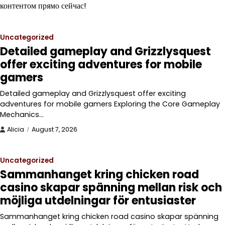
контентом прямо сейчас!
Uncategorized
Detailed gameplay and Grizzlysquest
offer exciting adventures for mobile
gamers
Detailed gameplay and Grizzlysquest offer exciting
adventures for mobile gamers Exploring the Core Gameplay
Mechanics…
Alicia
August 7, 2026
Uncategorized
Sammanhanget kring chicken road
casino skapar spänning mellan risk och
möjliga utdelningar för entusiaster
Sammanhanget kring chicken road casino skapar spänning