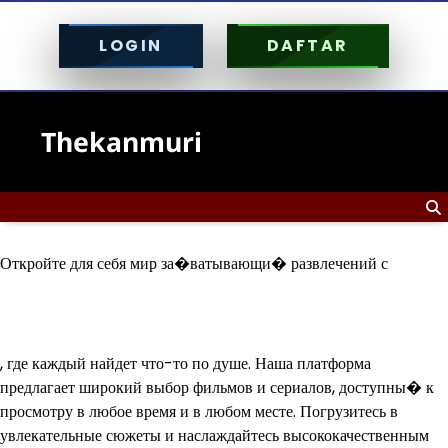
LOGIN
DAFTAR
Skip
to
Thekanmuri
content
Откройте для себя мир за�ватывающи� развлечений с
эпикстар онлайн
, где каждый найдет что-то по душе. Наша платформа
предлагает широкий выбор фильмов и сериалов, доступны� к
просмотру в любое время и в любом месте. Погрузитесь в
увлекательные сюжеты и наслаждайтесь высококачественным