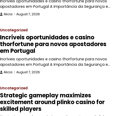
Incríveis oportunidades e casino thorfortune para novos
apostadores em Portugal A Importância da Segurança e…
Alicia
August 7, 2026
Uncategorized
Incríveis oportunidades e casino
thorfortune para novos apostadores
em Portugal
Incríveis oportunidades e casino thorfortune para novos
apostadores em Portugal A Importância da Segurança e…
Alicia
August 7, 2026
Uncategorized
Strategic gameplay maximizes
excitement around plinko casino for
skilled players