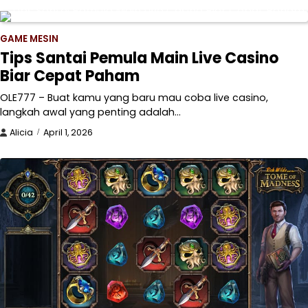
GAME MESIN
Tips Santai Pemula Main Live Casino
Biar Cepat Paham
OLE777 – Buat kamu yang baru mau coba live casino,
langkah awal yang penting adalah…
Alicia
April 1, 2026