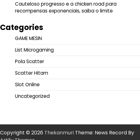
Cauteloso progresso e a chicken road para
recompensas exponenciais, saiba o limite
Categories
GAME MESIN
List Microgaming
Pola Scatter
Scatter Hitam
Slot Online
Uncategorized
Copyright © 2026
Thekanmuri
Theme: News Record By