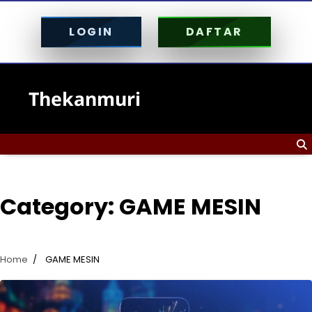
LOGIN
DAFTAR
Skip
to
Thekanmuri
content
Category:
GAME MESIN
Home
GAME MESIN