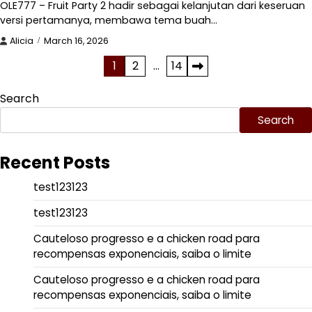
OLE777 – Fruit Party 2 hadir sebagai kelanjutan dari keseruan
versi pertamanya, membawa tema buah…
Alicia
March 16, 2026
Posts
1
2
…
14
pagination
Search
Search
Recent Posts
test123123
test123123
Cauteloso progresso e a chicken road para
recompensas exponenciais, saiba o limite
Cauteloso progresso e a chicken road para
recompensas exponenciais, saiba o limite