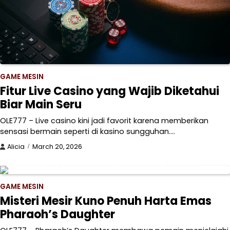
GAME MESIN
Fitur Live Casino yang Wajib Diketahui
Biar Main Seru
OLE777 – Live casino kini jadi favorit karena memberikan
sensasi bermain seperti di kasino sungguhan.…
Alicia
March 20, 2026
GAME MESIN
Misteri Mesir Kuno Penuh Harta Emas
Pharaoh’s Daughter