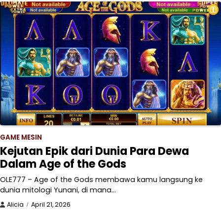
GAME MESIN
Kejutan Epik dari Dunia Para Dewa
Dalam Age of the Gods
OLE777 – Age of the Gods membawa kamu langsung ke
dunia mitologi Yunani, di mana…
Alicia
April 21, 2026