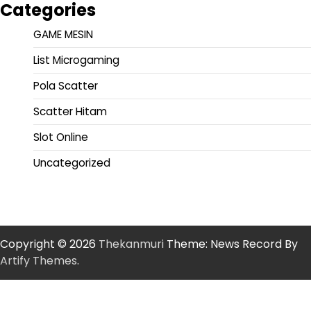
Categories
GAME MESIN
List Microgaming
Pola Scatter
Scatter Hitam
Slot Online
Uncategorized
Copyright © 2026
Thekanmuri
Theme: News Record By
Artify Themes
.