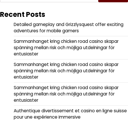
Recent Posts
Detailed gameplay and Grizzlysquest offer exciting
adventures for mobile gamers
Sammanhanget kring chicken road casino skapar
spänning mellan risk och möjliga utdelningar för
entusiaster
Sammanhanget kring chicken road casino skapar
spänning mellan risk och möjliga utdelningar för
entusiaster
Sammanhanget kring chicken road casino skapar
spänning mellan risk och möjliga utdelningar för
entusiaster
Authentique divertissement et casino en ligne suisse
pour une expérience immersive