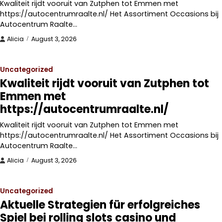
Kwaliteit rijdt vooruit van Zutphen tot Emmen met
https://autocentrumraalte.nl/ Het Assortiment Occasions bij
Autocentrum Raalte…
Alicia
August 3, 2026
Uncategorized
Kwaliteit rijdt vooruit van Zutphen tot
Emmen met
https://autocentrumraalte.nl/
Kwaliteit rijdt vooruit van Zutphen tot Emmen met
https://autocentrumraalte.nl/ Het Assortiment Occasions bij
Autocentrum Raalte…
Alicia
August 3, 2026
Uncategorized
Aktuelle Strategien für erfolgreiches
Spiel bei rolling slots casino und