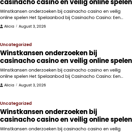
casinacho casino en veilig online spelen
Winstkansen onderzoeken bij casinacho casino en veilig
online spelen Het Spelaanbod bij Casinacho Casino: Een…
Alicia
August 3, 2026
Uncategorized
Winstkansen onderzoeken bij
casinacho casino en veilig online spelen
Winstkansen onderzoeken bij casinacho casino en veilig
online spelen Het Spelaanbod bij Casinacho Casino: Een…
Alicia
August 3, 2026
Uncategorized
Winstkansen onderzoeken bij
casinacho casino en veilig online spelen
Winstkansen onderzoeken bij casinacho casino en veilig