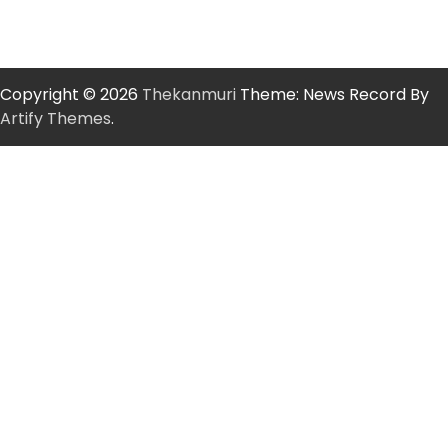
Copyright © 2026
Thekanmuri
Theme: News Record By
Artify Themes
.