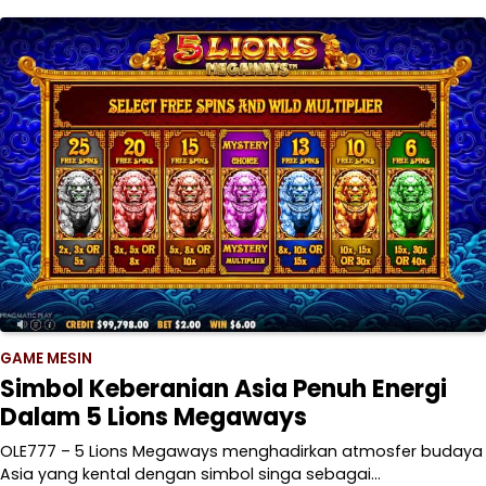
GAME MESIN
Simbol Keberanian Asia Penuh Energi
Dalam 5 Lions Megaways
OLE777 – 5 Lions Megaways menghadirkan atmosfer budaya
Asia yang kental dengan simbol singa sebagai…