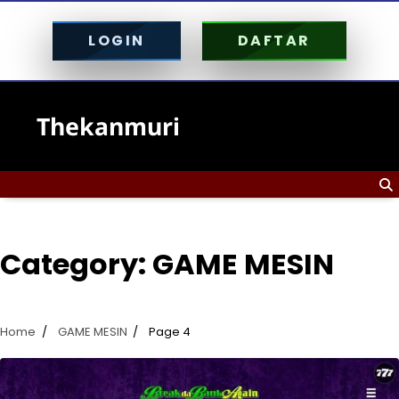
LOGIN
DAFTAR
Skip
to
Thekanmuri
content
Category:
GAME MESIN
Home
GAME MESIN
Page 4