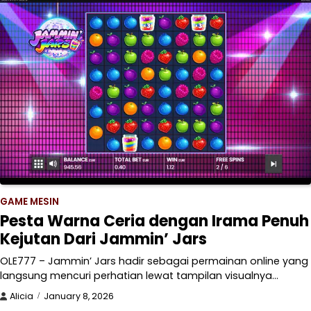
GAME MESIN
Pesta Warna Ceria dengan Irama Penuh
Kejutan Dari Jammin’ Jars
OLE777 – Jammin’ Jars hadir sebagai permainan online yang
langsung mencuri perhatian lewat tampilan visualnya…
Alicia
January 8, 2026