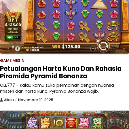
GAME MESIN
Petualangan Harta Kuno Dan Rahasia
Piramida Pyramid Bonanza
OLE777 – Kalau kamu suka permainan dengan nuansa
misteri dan harta kuno, Pyramid Bonanza wajib…
Alicia
November 10, 2025