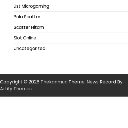
List Microgaming
Pola Scatter
Scatter Hitam
Slot Online
Uncategorized
Copyright © 2026
Thekanmuri
Theme: News Record By
Artify Themes
.