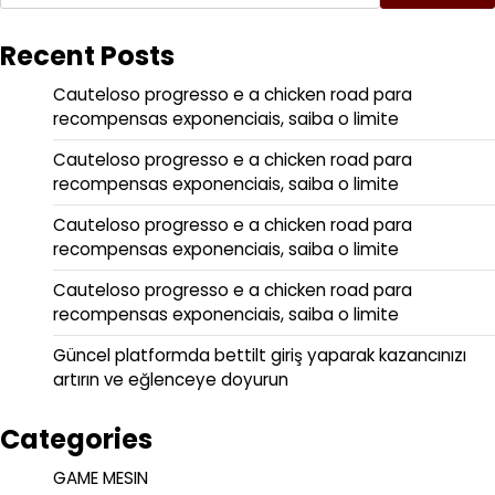
Recent Posts
Cauteloso progresso e a chicken road para
recompensas exponenciais, saiba o limite
Cauteloso progresso e a chicken road para
recompensas exponenciais, saiba o limite
Cauteloso progresso e a chicken road para
recompensas exponenciais, saiba o limite
Cauteloso progresso e a chicken road para
recompensas exponenciais, saiba o limite
Güncel platformda bettilt giriş yaparak kazancınızı
artırın ve eğlenceye doyurun
Categories
GAME MESIN