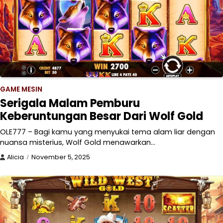
GAME MESIN
Serigala Malam Pemburu
Keberuntungan Besar Dari Wolf Gold
OLE777 – Bagi kamu yang menyukai tema alam liar dengan
nuansa misterius, Wolf Gold menawarkan…
Alicia
November 5, 2025