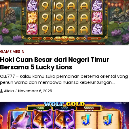
GAME MESIN
Hoki Cuan Besar dari Negeri Timur
Bersama 5 Lucky Lions
OLE777 – Kalau kamu suka permainan bertema oriental yang
penuh warna dan membawa nuansa keberuntungan,…
Alicia
November 6, 2025