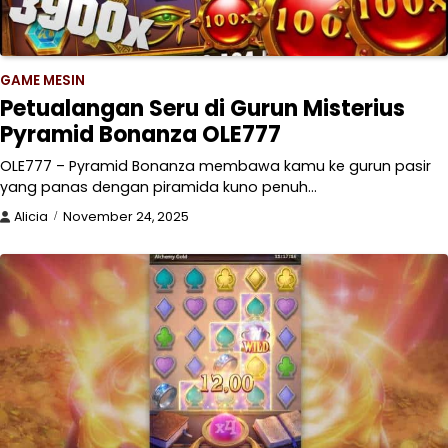
GAME MESIN
Petualangan Seru di Gurun Misterius
Pyramid Bonanza OLE777
OLE777 – Pyramid Bonanza membawa kamu ke gurun pasir
yang panas dengan piramida kuno penuh…
Alicia
November 24, 2025