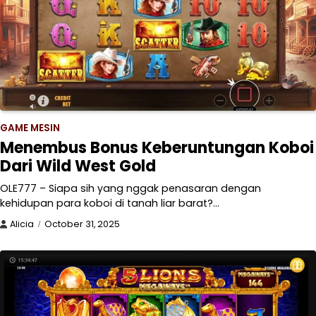
GAME MESIN
Menembus Bonus Keberuntungan Koboi
Dari Wild West Gold
OLE777 – Siapa sih yang nggak penasaran dengan
kehidupan para koboi di tanah liar barat?…
Alicia
October 31, 2025