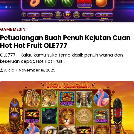
GAME MESIN
Petualangan Buah Penuh Kejutan Cuan
Hot Hot Fruit OLE777
OLE777 – Kalau kamu suka tema klasik penuh warna dan
keseruan cepat, Hot Hot Fruit…
Alicia
November 18, 2025